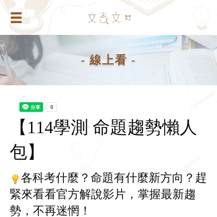
- 線上看 -
【114學測 命題趨勢懶人
包】
各科考什麼？命題有什麼新方向？趕
緊來看看官方解說影片，掌握最新趨
勢，不再迷惘！