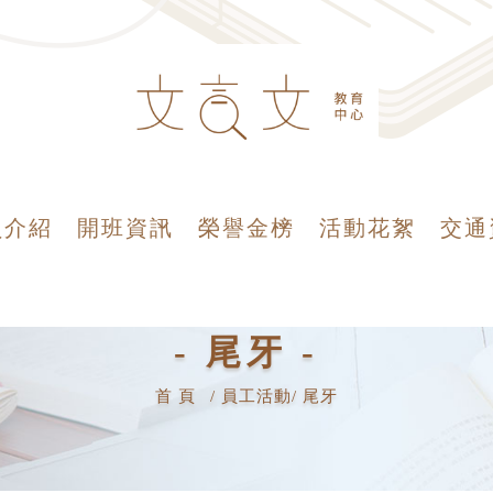
員介紹
開班資訊
榮譽金榜
活動花絮
交通
- 尾牙 -
首 頁
員工活動
尾牙