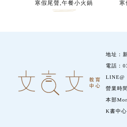
寒假尾聲,午餐小火鍋
寒
地址：新
電話：
0
LINE@
營業時間
本部Mon~
K書中心Mo