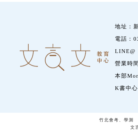
地址：新
電話：
0
LINE@
營業時間
本部Mon~
K書中心Mo
竹北會考、學測
文言