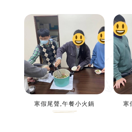
寒假尾聲,午餐小火鍋
寒