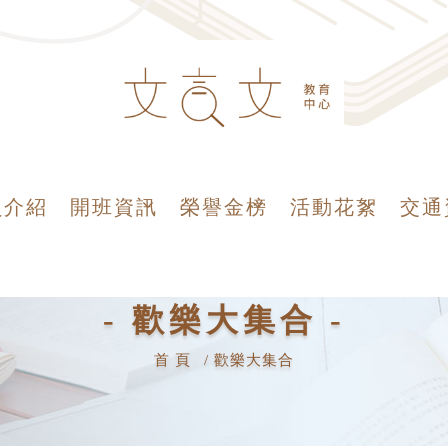
員介紹
開班資訊
榮譽金榜
活動花絮
交通
- 歡樂大集合 -
首 頁
歡樂大集合