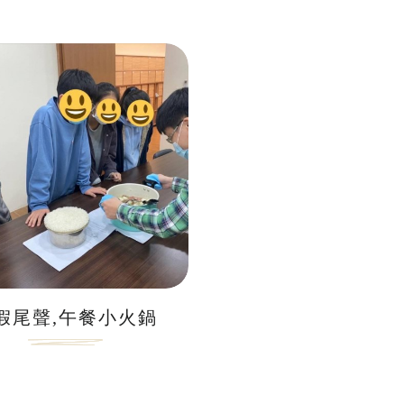
假尾聲,午餐小火鍋