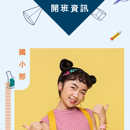
開 班 資 訊
國
小
部